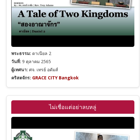
ลูกา
ความเชื่อและการเชื่อฟัง
ยอห์น
การดำเนินชีวิตคริสเตียน
พระธรรม:
ดาเนียล 2
กิจการของอัครทูต
พระวิญญาณบริสุทธิ์
วันที่:
9 ตุลาคม 2565
ผู้เทศนา:
ศจ. เทรย์ อดัมส์
คริสตจักร:
GRACE CITY Bangkok
โรม
พระมหาบัญชาและการประกาศ
1 โครินธ์
คำเทศนาเทศกาล
ไม่เชื่อแต่อย่าลบหลู่
2 โครินธ์
คำสอนตามพระคัมภีร์