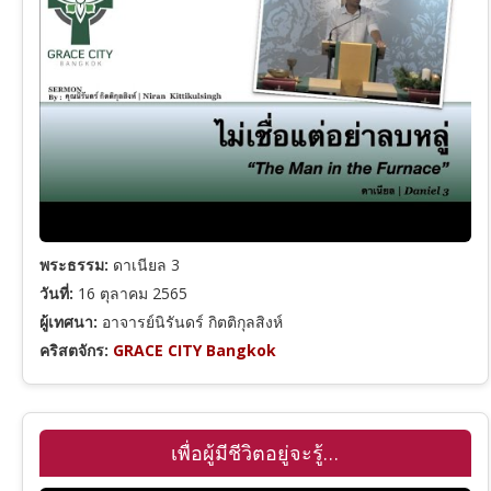
กาลาเทีย
เอเฟซัส
ฟีลิปปี
โคโลสี
พระธรรม:
ดาเนียล 3
วันที่:
16 ตุลาคม 2565
1 เธสะโลนิกา
ผู้เทศนา:
อาจารย์นิรันดร์ กิตติกุลสิงห์
คริสตจักร:
GRACE CITY Bangkok
1 ทิโมธี
ทิตัส
เพื่อผู้มีชีวิตอยู่จะรู้…