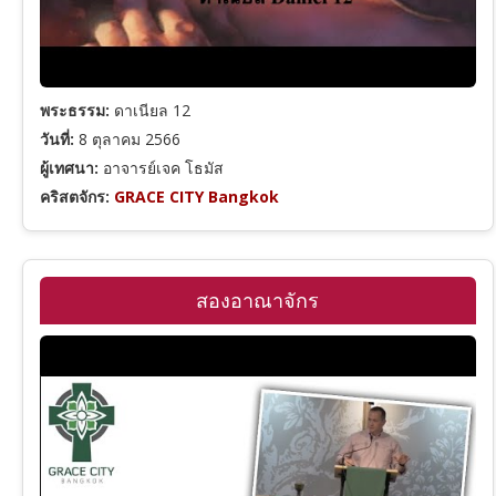
โยนาห์
พระธรรม:
ดาเนียล 12
มีคาห์
วันที่:
8 ตุลาคม 2566
ผู้เทศนา:
อาจารย์เจค โธมัส
ฮาบากุก
คริสตจักร:
GRACE CITY Bangkok
พระคัมภีร์ภาคพันธสัญญาใหม่
24
สองอาณาจักร
หมวดหมู่คำเทศนา
รวมพระคัมภีร์ภาคพันธสัญญาใหม่
8
ชุดคำเทศนา (Series)
มัทธิว
รวมหมวดหมู่คำเทศนาทั้งหมด
รวมผู้เทศนา
มาระโก
พระคุณและความรอด