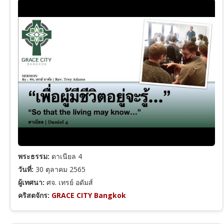
ฮีบรู
ยากอบ
1 เปโตร
2 เปโตร
1 ยอห์น
พระธรรม:
ดาเนียล 4
วันที่:
30 ตุลาคม 2565
2 ยอห์น
ผู้เทศนา:
ศจ. เทรย์ อดัมส์
คริสตจักร:
GRACE CITY Bangkok
ยูดา