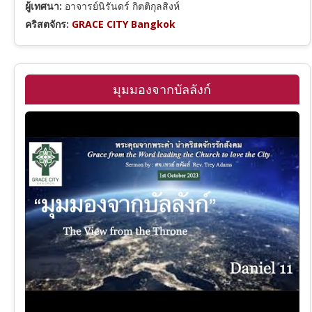
ผู้เทศนา:
อาจารย์นิรันดร์ กิตติกุลสิงห์
2 พงศ์กษัตริย์
คริสตจักร:
GRACE CITY Bangkok
1 พงศาวดาร
มุมมองจากบัลลังก์
เนหะมีย์
เอสเธอร์
โยบ
สดุดี
สุภาษิต