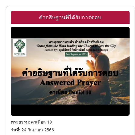
รวมพระคัมภีร์ภาคพันธสัญญาเดิม
คำอธิษฐานที่ได้รับการตอบ
รายชื่อคริสตจักร
ปฐมกาล
ดูหนังพระเยซู
อพยพ
เฉลยธรรมบัญญัติ
โยชูวา
1 ซามูเอล
2 ซามูเอล
พระธรรม:
ดาเนียล 10
วันที่:
24 กันยายน 2566