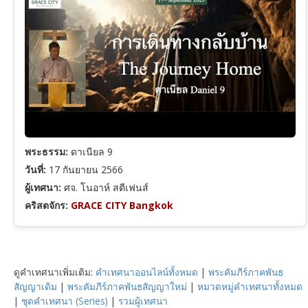
พระธรรม:
ดาเนียล 9
วันที่:
17 กันยายน 2566
ผู้เทศนา:
ศจ. โนอาห์ สตีเฟนส์
คริสตจักร:
GRACE CITY Bangkok
ดูคำเทศนาเพิ่มเติม:
คำเทศนาออนไลน์ทั้งหมด
|
พระคัมภีร์ภาคพันธ
สัญญาเดิม
|
พระคัมภีร์ภาคพันธสัญญาใหม่
|
หมวดหมู่คำเทศนาทั้งหมด
|
ชุดคำเทศนา (Series)
|
รวมผู้เทศนา