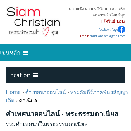
ความเชื่อ ความหวังใจ และความรัก
แต่ความรักใหญ่ที่สุด
1 โครินธ์ 13:13
Facebook Page
Email:
christiansiam@gmail.com
เมนูหลัก
ค้นหาความจริง
Location
เริ่มต้นการเป็นคริสเตียน
Home
›
คำเทศนาออนไลน์
›
พระคัมภีร์ภาคพันธสัญญา
Home
เดิม
›
ดาเนียล
บทความคริสเตียน
คำเทศนาออนไลน์ - พระธรรมดาเนียล
พระคัมภีร์ภาคพันธสัญญาเดิม
24
รวมคำเทศนาในพระธรรมดาเนียล
คำเทศนาออนไลน์