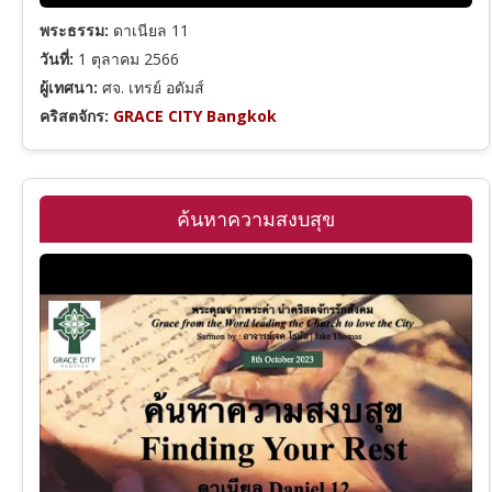
ปัญญาจารย์
พระธรรม:
ดาเนียล 11
วันที่:
1 ตุลาคม 2566
ผู้เทศนา:
ศจ. เทรย์ อดัมส์
เพลงซาโลมอน
คริสตจักร:
GRACE CITY Bangkok
อิสยาห์
ค้นหาความสงบสุข
เยเรมีย์
ดาเนียล
โฮเชยา
อาโมส