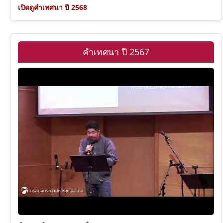
เปิดดูคำเทศนา ปี 2568
ปัญญาจารย์
1 เธสะโลนิกา
เพลงซาโลมอน
1 ทิโมธี
คำเทศนา ปี 2567
อิสยาห์
ทิตัส
เยเรมีย์
ฮีบรู
ดาเนียล
ยากอบ
โฮเชยา
1 เปโตร
อาโมส
2 เปโตร