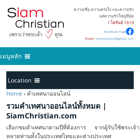
ความเชื่อ ความหวังใจ และความรัก
แต่ความรักใหญ่ที่สุด
1 โครินธ์ 13:13
Facebook Page
Email:
christiansiam@gmail.com
เมนูหลัก
ค้นหาความจริง
Location
Home
›
คำเทศนาออนไลน์
เริ่มต้นการเป็นคริสเตียน
Home
รวมคำเทศนาออนไลน์ทั้งหมด |
SiamChristian.com
บทความคริสเตียน
พระคัมภีร์ภาคพันธสัญญาเดิม
24
เลือกชมคำเทศนาตามปีที่ต้องการ จากผู้รับใช้พระเจ้า
หลายท่านทั้งในประเทศไทยและต่างประเทศ
คำเทศนาออนไลน์