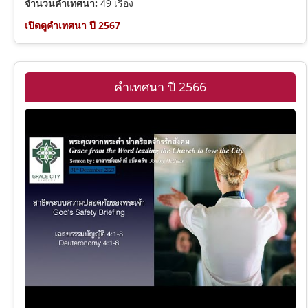
จำนวนคำเทศนา:
49 เรื่อง
เปิดดูคำเทศนา ปี 2567
โยนาห์
1 ยอห์น
มีคาห์
2 ยอห์น
คำเทศนา ปี 2566
ฮาบากุก
ยูดา
วิวรณ์