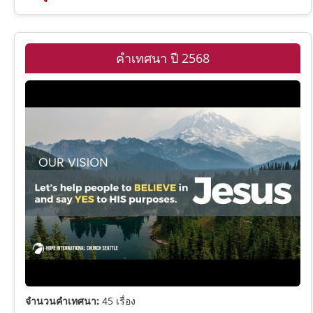
2 พงศ์กษัตริย์
โรม
พระมหาบัญชาและการประกาศ
1 พงศาวดาร
1 โครินธ์
คำเทศนาเทศกาล
คำเทศนา ปี 2568
เนหะมีย์
2 โครินธ์
คำสอนตามพระคัมภีร์
เอสเธอร์
กาลาเทีย
โยบ
เอเฟซัส
สดุดี
ฟีลิปปี
สุภาษิต
โคโลสี
จำนวนคำเทศนา:
45 เรื่อง