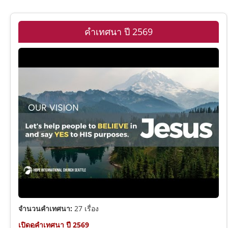
พระคัมภีร์ภาคพันธสัญญาใหม่
รวมพระคัมภีร์ภาคพันธสัญญาเดิม
24
รายชื่อคริสตจักร
คำเทศนา ปี 2569
หมวดหมู่คำเทศนา
ปฐมกาล
รวมพระคัมภีร์ภาคพันธสัญญาใหม่
8
ดูหนังพระเยซู
ชุดคำเทศนา (Series)
อพยพ
มัทธิว
รวมหมวดหมู่คำเทศนาทั้งหมด
รวมผู้เทศนา
เฉลยธรรมบัญญัติ
มาระโก
พระคุณและความรอด
โยชูวา
ลูกา
ความเชื่อและการเชื่อฟัง
1 ซามูเอล
ยอห์น
การดำเนินชีวิตคริสเตียน
2 ซามูเอล
กิจการของอัครทูต
พระวิญญาณบริสุทธิ์
จำนวนคำเทศนา:
27 เรื่อง
เปิดดูคำเทศนา ปี 2569