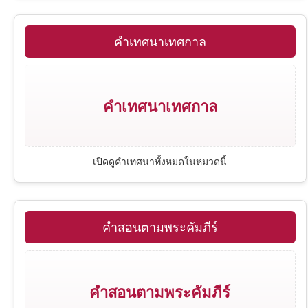
โยนาห์
1 ยอห์น
คำเทศนาเทศกาล
มีคาห์
2 ยอห์น
คำเทศนาเทศกาล
ฮาบากุก
ยูดา
เปิดดูคำเทศนาทั้งหมดในหมวดนี้
วิวรณ์
คำสอนตามพระคัมภีร์
คำสอนตามพระคัมภีร์