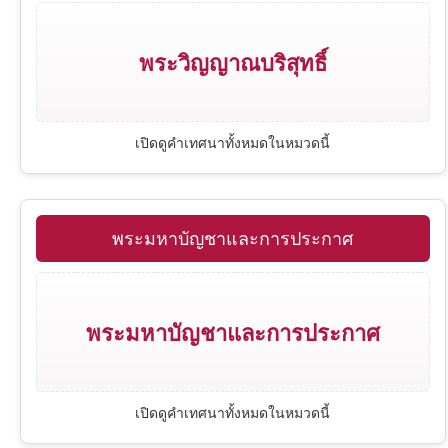
ปัญญาจารย์
1 เธสะโลนิกา
พระวิญญาณบริสุทธิ์
เพลงซาโลมอน
1 ทิโมธี
เปิดดูคำเทศนาทั้งหมดในหมวดนี้
อิสยาห์
ทิตัส
เยเรมีย์
ฮีบรู
พระมหาบัญชาและการประกาศ
ดาเนียล
ยากอบ
พระมหาบัญชาและการประกาศ
โฮเชยา
1 เปโตร
เปิดดูคำเทศนาทั้งหมดในหมวดนี้
อาโมส
2 เปโตร