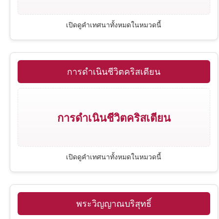
2 พงศ์กษัตริย์
โรม
พระมหาบัญชาและการประกาศ
เปิดดูคำเทศนาทั้งหมดในหมวดนี้
1 พงศาวดาร
1 โครินธ์
คำเทศนาเทศกาล
การดำเนินชีวิตคริสเตียน
เนหะมีย์
2 โครินธ์
คำสอนตามพระคัมภีร์
เอสเธอร์
กาลาเทีย
การดำเนินชีวิตคริสเตียน
โยบ
เอเฟซัส
เปิดดูคำเทศนาทั้งหมดในหมวดนี้
สดุดี
ฟีลิปปี
สุภาษิต
โคโลสี
พระวิญญาณบริสุทธิ์