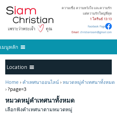
ความเชื่อ ความหวังใจ และความรัก
แต่ความรักใหญ่ที่สุด
1 โครินธ์ 13:13
Facebook Page
Email:
christiansiam@gmail.com
เมนูหลัก
ค้นหาความจริง
Location
เริ่มต้นการเป็นคริสเตียน
Home
›
คำเทศนาออนไลน์
›
หมวดหมู่คำเทศนาทั้งหมด
Home
›
?page=3
บทความคริสเตียน
หมวดหมู่คำเทศนาทั้งหมด
พระคัมภีร์ภาคพันธสัญญาเดิม
24
เลือกฟังคำเทศนาตามหมวดหมู่
คำเทศนาออนไลน์